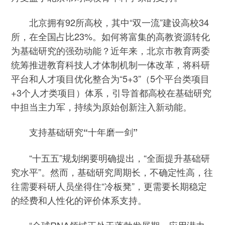
北京拥有92所高校，其中“双一流”建设高校34
所，在全国占比23%。如何将富集的高教资源转化
为基础研究的强劲动能？近年来，北京市教育两委
统筹推进教育科技人才体制机制一体改革，将科研
平台和人才项目优化整合为“5+3”（5个平台类项目
+3个人才类项目）体系，引导首都高校在基础研究
中担当主力军，持续为原始创新注入新动能。
支持基础研究“十年磨一剑”
“十五五”规划纲要明确提出，“全面提升基础研
究水平”。然而，基础研究周期长，不确定性高，往
往需要科研人员坐得住“冷板凳”，更需要长期稳定
的经费和人性化的评价体系支持。