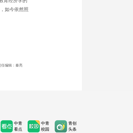
教育经济学的
，如今依然照
责任编辑：秦亮
中青
中青
青创
看点
校园
头条