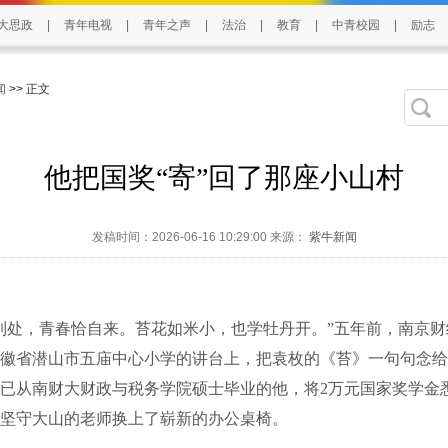
大思政
|
青年电视
|
青年之声
|
法治
|
教育
|
中青校园
|
励志
闻
>> 正文
他把国奖“寄”回了那座小山村
发稿时间：2026-06-16 10:29:00 来源：
紫牛新闻
处，青春恰自来。苔花如米小，也学牡丹开。”五年前，南京财
徽省潜山市五庙中心小学的讲台上，把袁枚的《苔》一句句念给
已从南财大财政与税务学院硕士毕业的他，将2万元国家奖学金
位坚守大山的老师换上了崭新的办公桌椅。