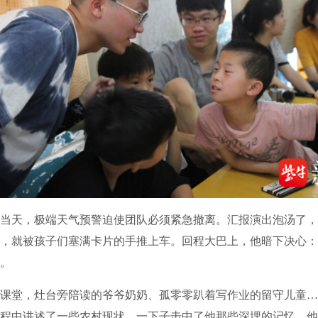
天，极端天气预警迫使团队必须紧急撤离。汇报演出泡汤了，
，就被孩子们塞满卡片的手推上车。回程大巴上，他暗下决心：
。
堂，灶台旁陪读的爷爷奶奶、孤零零趴着写作业的留守儿童…
程中讲述了一些农村现状，一下子击中了他那些深埋的记忆。他