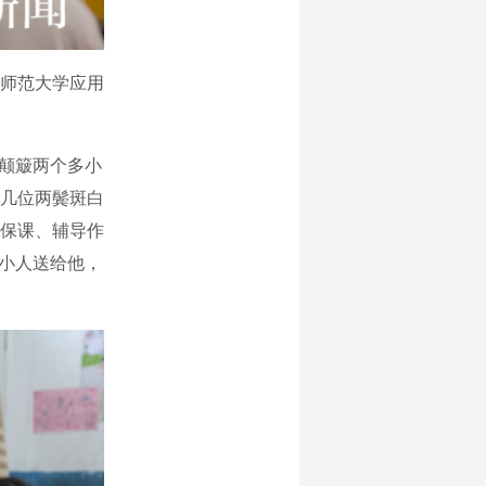
师范大学应用
，颠簸两个多小
几位两鬓斑白
保课、辅导作
睛小人送给他，