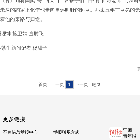
》到将国奖“寄”回大山，从孩子们口中的“神奇老师”到深耕
未尽的约定正化作他走向更远旷野的起点。那束五年前点亮的光
着他的来路与归途。
坤 施卫娟 查腾飞
紫牛新闻记者 杨甜子
首页 | 上一页
1
下一页 | 尾页
更多链接
中国
不良信息举报中心
举报联系方式
青年报