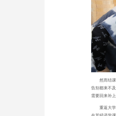
然而结课当
告别都来不及
需要回来补上
重返大学课
在其经济学课