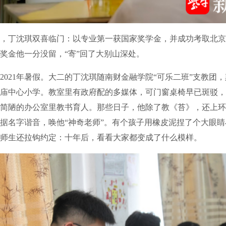
丁沈琪双喜临门：以专业第一获国家奖学金，并成功考取北京
奖金他一分没留，“寄”回了大别山深处。
21年暑假。大二的丁沈琪随南财金融学院“可乐二班”支教团
庙中心小学。教室里有政府配的多媒体，可门窗桌椅早已斑驳，
简陋的办公室里教书育人。那些日子，他除了教《苔》，还上环
据名字谐音，唤他“神奇老师”。有个孩子用橡皮泥捏了个大眼
师生还拉钩约定：十年后，看看大家都变成了什么模样。