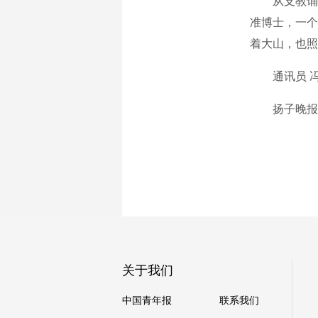
从支教诵《苔
准博士，一个
着大山，也照
通讯员 冯现
扬子晚报/
关于我们
中国青年报
联系我们