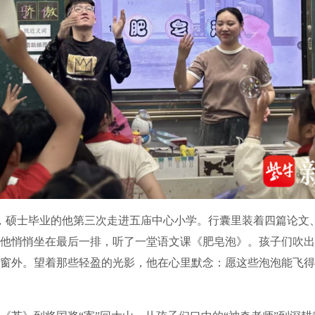
硕士毕业的他第三次走进五庙中心小学。行囊里装着四篇论文
他悄悄坐在最后一排，听了一堂语文课《肥皂泡》。孩子们吹出
窗外。望着那些轻盈的光影，他在心里默念：愿这些泡泡能飞得