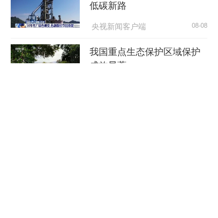
低碳新路
大连理工大学教务处招生信息室主任 李良：以
大连理工大学为例，比如，普通类非合作办学的某
央视新闻客户端
08-08
个专业组有八个专业，这里面包含不招收色盲、色
弱考生的专业，比如化工与制药类、生物工程等，
我国重点生态保护区域保护
而考生恰好是色盲、色弱考生，你所在省份一个院
成效显著
校专业组可以填报六个专业，那我们建议考生填报
央视网
08-08
的专业一定要是不受限的专业，并且服从专业调
剂。
活力中国调研行 | 用科技让城市更安全
人民日报
08-08
多部门“攥指成拳”调度部署防
范应对“白海豚”登陆
央视网
08-08
【推动高质量发展】“人工智能+”，解锁更多新可