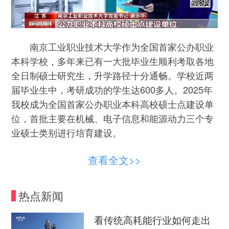
南京工业职业技术大学作为全国首家公办职业
本科学校，多年来已有一大批毕业生顺利考取各地
全日制硕士研究生，升学路径十分通畅。学校近两
届毕业生中，考研成功的学生达600多人。2025年
我校成为全国首家公办职业本科高校硕士点建设单
位，首批主要在机械、电子信息和能源动力三个专
业硕士类别进行培育建设。
志愿调剂会不会调剂到受限专业造成退档？
查看全文>>
组内调剂有什么明确规定吗？六个专业没录
热点新闻
上，会不会调到受限专业造成退档，比如色弱色
盲，国家有什么明确规定吗？
看传统高耗能行业如何走出