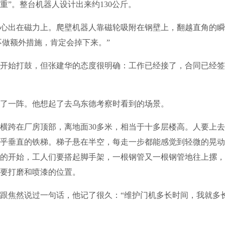
重”。整台机器人设计出来约130公斤。
出在磁力上。爬壁机器人靠磁轮吸附在钢壁上，翻越直角的瞬
果不做额外措施，肯定会掉下来。”
始打鼓，但张建华的态度很明确：工作已经接了，合同已经签
一阵。他想起了去乌东德考察时看到的场景。
跨在厂房顶部，离地面30多米，相当于十多层楼高。人要上去
乎垂直的铁梯。梯子悬在半空，每走一步都能感觉到轻微的晃动
的开始，工人们要搭起脚手架，一根钢管又一根钢管地往上摞，
要打磨和喷漆的位置。
焦然说过一句话，他记了很久：“维护门机多长时间，我就多