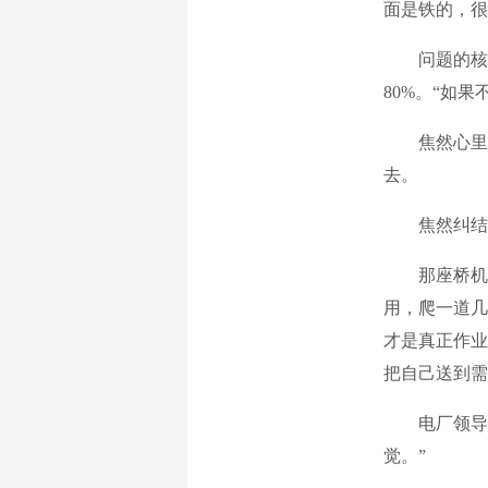
面是铁的，很
问题的核心
80%。“如
焦然心里开
去。
焦然纠结了
那座桥机横
用，爬一道几
才是真正作业
把自己送到需
电厂领导跟
觉。”