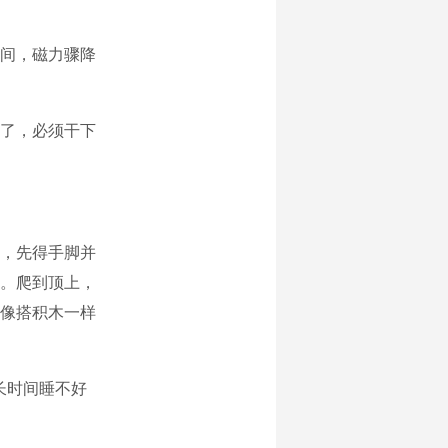
间，磁力骤降
了，必须干下
，先得手脚并
。爬到顶上，
像搭积木一样
长时间睡不好