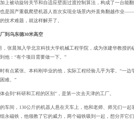
上被动旋转关节和自适应壁面过渡控制算法，构成了一台能翻
也是国产重载爬壁机器人首次实现全场景内外直角翻越作业——
年的技术难题，就这样解开了。
厂到乌东德30米高空
月，张晨旭入学北京科技大学机械工程学院，成为张建华教授的
找到他：“有个项目需要做一下。”
有点紧张。本科刚毕业的他，实际工程经验几乎为零。“一边
困难。”
会到“科研和工程的区别”，是第一次去天津的工厂。
车间，130公斤的机器人悬在天车上，他和老师、师兄们一起
组永磁铁，他领教了它的威力，两个磁铁吸到一起，想分开它们