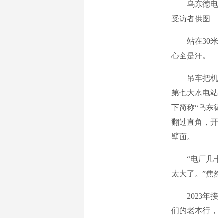
乌东德电厂领
受访者供图
站在30米高
心全是汗。
吊车把机器
第七大水电站
下简称“乌东
翻过直角，开
壁面。
“电厂几十
太大了。”焦
2023年接
们的老本行，