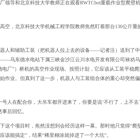
导和北京科技大学教师正在观看RWTCbot重载作业型爬壁
空，北京科技大学机械工程学院教师焦然盯着那台130公斤重
人和辅助工装（把机器人拉上去的设备——记者注）送到了中
——乌东德水电站下属三峡金沙江云川水电开发有限公司禄劝乌
德电厂”）桥机的高空作业现场。按照计划，它应该从工装平稳
始作业。但真到了这一步，机器人与工装组合体的重心却突然偏
号人在配合你，大吊车都开进来了，你要是说‘不行了，上不去
然事后回忆。
下这个项目时，焦然没想到会经历这样一幕。那时他只觉得“爬
应该能搞定”，结果“稀里糊涂就掉进了一个大坑”。