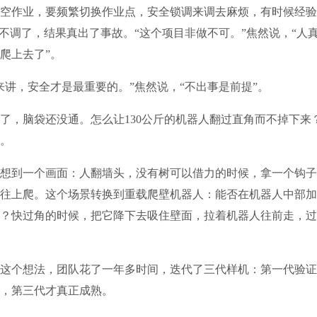
作业，要频繁切换作业点，安全锁调来调去麻烦，有时候经验
就不调了，结果真出了事故。“这个项目非做不可。”焦然说，“人
爬上去了”。
，安全才是最重要的。”焦然说，“不出事是前提”。
，脑袋还没通。怎么让130公斤的机器人翻过直角而不掉下来
。
到一个画面：人翻墙头，没有树可以借力的时候，拿一个钩子
往上爬。这个场景转换到重载爬壁机器人：能否在机器人中部加
？快过角的时候，把它降下去吸住壁面，拉着机器人往前走，过
个想法，团队花了一年多时间，迭代了三代样机：第一代验证
，第三代才真正成熟。