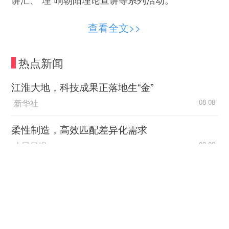
——海淀区让理论宣讲深入城市运行的毛细血
查看全文>>
管。学院路街道全面拓展宣讲场景，构建“八进
+N”全域宣讲矩阵，将理论宣讲延伸至夜校、机
热点新闻
关、中小学校、商务楼宇、科技园区等各类场域，
因地制宜推出沉浸式宣讲、艺术化宣讲、故事化宣
江淮大地，科技成果正落地生“金”
讲、行走式宣讲、微宣讲等形式，让党的创新理论
新华社
08-08
在基层“活”起来、“热”起来。
柔性制造，高效匹配差异化需求
——西城区构建“双向互动、共同参与”的文明
人民日报
08-08
实践新范式。西城区率先开创“马院进社区”工作新
模式，用小切口讲清大道理，用身边事解读大政
国际锐评丨中方最新对美反制释放出什么信号？
策，多个街道因地制宜将理论宣讲建设成处处可开
央视新闻客户端
08-08
展、人人可走近的宣讲平台。比如，展览路街道推
出“课堂菜单”点单配送机制；大栅栏街道突出“青年
最新外贸数据公布 四个关键
+创新”，展现“理论+文艺”场景化课堂。
词解读中国经济韧性