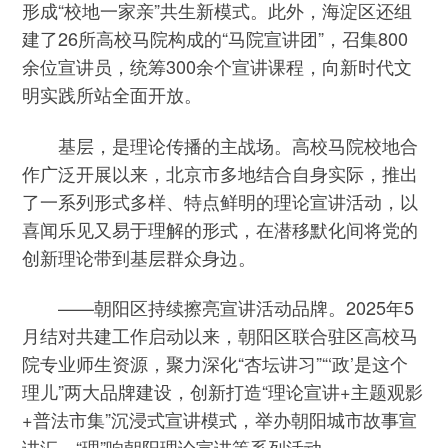
形成“校地一家亲”共生新模式。此外，海淀区还组
建了26所高校马院构成的“马院宣讲团”，召集800
余位宣讲员，统筹300余个宣讲课程，向新时代文
明实践所站全面开放。
基层，是理论传播的主战场。高校马院校地合
作广泛开展以来，北京市多地结合自身实际，推出
了一系列形式多样、特点鲜明的理论宣讲活动，以
喜闻乐见又易于理解的形式，在潜移默化间将党的
创新理论带到基层群众身边。
——朝阳区持续擦亮宣讲活动品牌。2025年5
月结对共建工作启动以来，朝阳区联合驻区高校马
院专业师生资源，聚力深化“杏坛讲习”“‘政’是这个
理儿”两大品牌建设，创新打造“理论宣讲+主题观影
+普法市集”沉浸式宣讲模式，举办朝阳城市故事宣
讲汇、“理”响朝阳理论宣讲等系列活动。