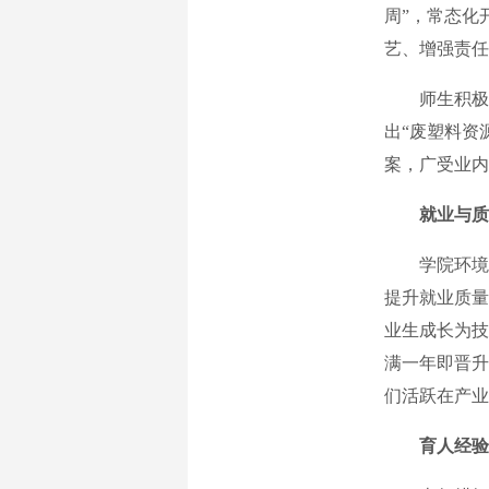
周”，常态化
艺、增强责任
师生积极投
出“废塑料资
案，广受业内
就业与质
学院环境工
提升就业质量。
业生成长为技
满一年即晋升
们活跃在产业
育人经验