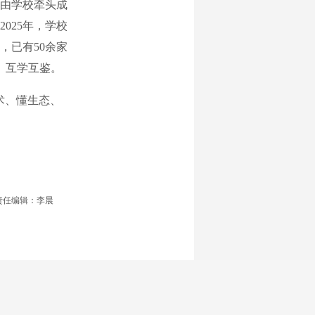
由学校牵头成
025年，学校
，已有50余家
、互学互鉴。
术、懂生态、
责任编辑：李晨