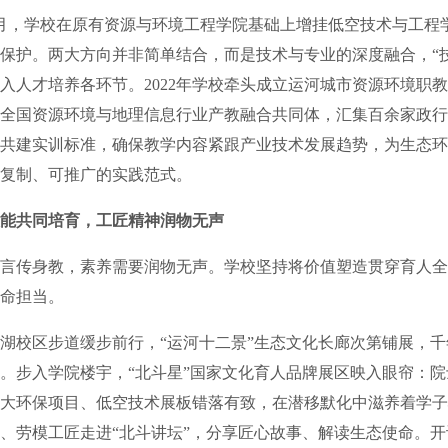
月，学校在原有资源与环境工程学院基础上增挂低空技术与工程
保护。两大方向并非简单结合，而是技术与专业的深度融合，“技
入人才培养各环节。2022年学校牵头成立运河城市资源环境职教集
全国资源环境与地理信息行业产教融合共同体，汇集百余家政行
共建实训标准，确保教学内容紧跟产业技术发展趋势，为生态环
复制、可推广的实践范式。
能共同培育，工匠精神润物无声
传身教，素养需要润物无声。学校坚持将价值塑造贯穿育人全
命担当。
校区步道缓步前行，“运河十二景”生态文化长廊次第铺展，千
。步入学院楼宇，“北斗星”国家文化育人品牌展区映入眼帘：
大环保项目、低空技术展板错落有致，在潜移默化中滋养着学子
、劳模工匠走进“北斗讲坛”，分享匠心故事、解读生态使命。开