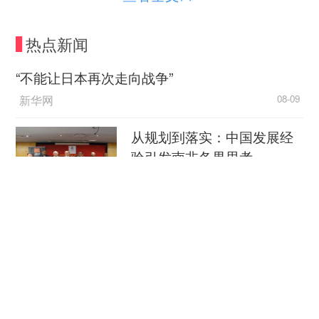
题，学校环境与化学工程学院科研团队创新研发“温
控触发—有机剥离—穴醚螯合”长效解堵新工艺，已
热点新闻
在长庆油田3684口油井投入应用，实现单井日产油
量由0.65吨提升至1.1吨，年新增原油77.8万吨，为
“不能让日本再次走向战争”
油田增收13.94亿元，有效助力能源保供、保障国
新华网
08-09
家能源安全。
从规划到落实：中国发展经
城市规划与市政工程学院黄翔教授蒸发冷却技
验引发南非各界思考
术团队深耕行业20余载，联合华为公司协同攻关间
接蒸发冷却核心技术，自主研发新型高分子纤维复
中国新闻网
08-09
合换热芯体，推动数据中心温控行业从传统高耗能
穿汉服、看非遗 外国游客扎
制冷模式向绿色智能制冷模式转型升级，为算力基
堆来华“深度文化游”
础设施绿色低碳建设提供核心技术方案与工程样
板。
央视新闻客户端
08-09
深耕实践“做中创” 破解产教融合育人堵点
南京大屠杀历史不容篡改 日