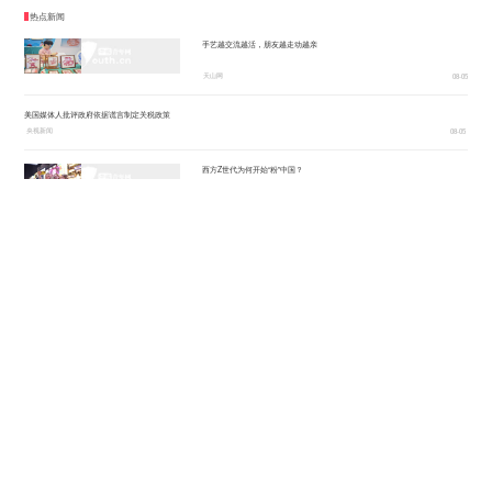
热点新闻
手艺越交流越活，朋友越走动越亲
天山网
08-05
美国媒体人批评政府依据谎言制定关税政策
央视新闻
08-05
西方Z世代为何开始“粉”中国？
CCTV4
08-05
防灾减灾工作做在前 守住安全底线
央视网
08-05
活力中国调研行|巢湖畔崛起“新能源汽车之城”
新华社客户端
08-05
上半年我国服务进出口总额37797.5亿元 知识密集型服务出口过一半
央视网
08-05
服务提质，内需扩容有保障
人民日报
08-05
50秒一车！为电煤运输注入强劲动能