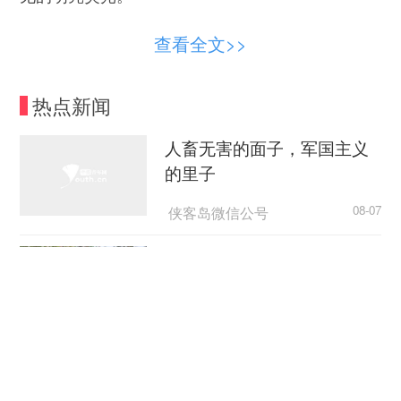
“原来不起眼的微观荧光里，竟然藏着这么大的
查看全文>>
科研天地！”学生葛镓鸣说。
热点新闻
人畜无害的面子，军国主义
“科研没有捷径，唯有求真务实、久久为功，在
的里子
日积月累的专业打磨中才能筑牢根基。”于肖乐博士
向学生介绍他的科研经历后总结道。为了让压电材
侠客岛微信公号
08-07
料能更高效地将环境中的振动能转化为电能，于肖
乐曾在“多层压电陶瓷能量收集器”的研制中经历了
立秋：太行椒红
漫长的试错期，为了突破材料输出电流密度低的瓶
颈，他反复调整内部三维嵌入式电极的结构设计与
山西新闻网
08-07
层数配比，经历了无数次异质界面的力衰减与极化
电荷博弈，最终摸索出最优方案，成功制备出高输
各地聚力攻坚 护航高校毕业
出电流密度的压电陶瓷。
生走稳就业路