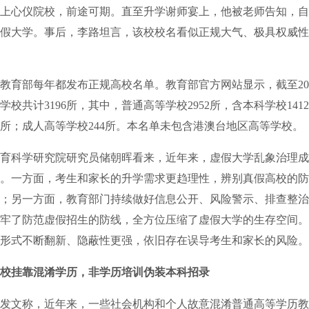
上心仪院校，前途可期。直至升学谢师宴上，他被老师告知，自
假大学。事后，李路坦言，该校校名看似正规大气、极具权威性
部每年都发布正规高校名单。教育部官方网站显示，截至2026
学校共计3196所，其中，普通高等学校2952所，含本科学校141
40所；成人高等学校244所。本名单未包含港澳台地区高等学校。
科学研究院研究员储朝晖看来，近年来，虚假大学乱象治理成
。一方面，考生和家长的升学需求更趋理性，辨别真假高校的防
；另一方面，教育部门持续做好信息公开、风险警示、排查整治
牢了防范虚假招生的防线，全方位压缩了虚假大学的生存空间。
形式不断翻新、隐蔽性更强，依旧存在误导考生和家长的风险。
校挂靠混淆学历，非学历培训伪装本科招录
文称，近年来，一些社会机构和个人故意混淆普通高等学历教