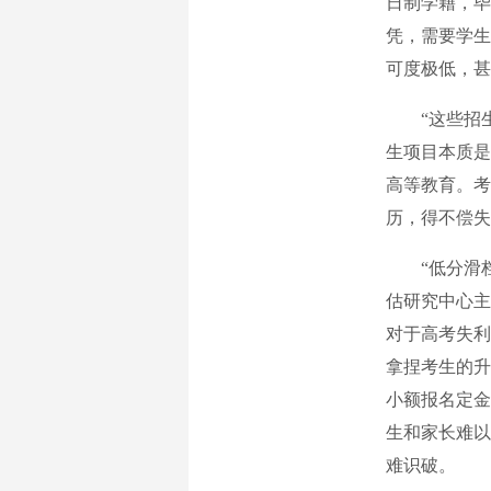
日制学籍，毕
凭，需要学生
可度极低，甚
“这些招生
生项目本质是
高等教育。考
历，得不偿失
“低分滑档
估研究中心主
对于高考失利
拿捏考生的升
小额报名定金
生和家长难以
难识破。