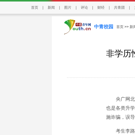
首页
|
新闻
|
图片
|
评论
|
财经
|
共青团
|
中青校园
首页
>>
新
非学历
央广网北京
也是各类升学
施诈骗，误导
考生李路就