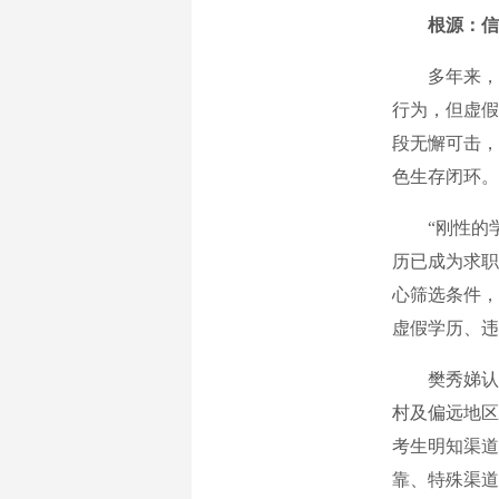
根源：信
多年来，教
行为，但虚假
段无懈可击，
色生存闭环。
“刚性的学
历已成为求职
心筛选条件，
虚假学历、违
樊秀娣认为
村及偏远地区
考生明知渠道
靠、特殊渠道