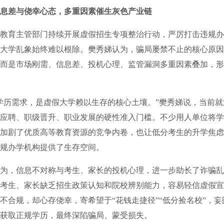
息差与侥幸心态，多重因素催生灰色产业链
育主管部门持续开展虚假招生专项整治行动，严厉打击违规办
大学乱象始终难以根除。樊秀娣认为，骗局屡禁不止的核心原因
而是市场刚需、信息差、投机心理、监管漏洞多重因素叠加，形
历需求，是虚假大学赖以生存的核心土壤。”樊秀娣说，当前就
应聘、职级晋升、职业发展的硬性准入门槛。不少用人单位将学
加剧了优质高等教育资源的竞争内卷，也让低分考生的升学焦虑
规办学机构提供了生存空间。
，信息不对称与考生、家长的投机心理，进一步助长了诈骗乱
考生、家长缺乏招生政策认知和院校辨别能力，容易轻信虚假宣
不合规，却心存侥幸，寄希望于“花钱走捷径”“低分捡名校”，
获取正规学历，最终深陷骗局、蒙受损失。