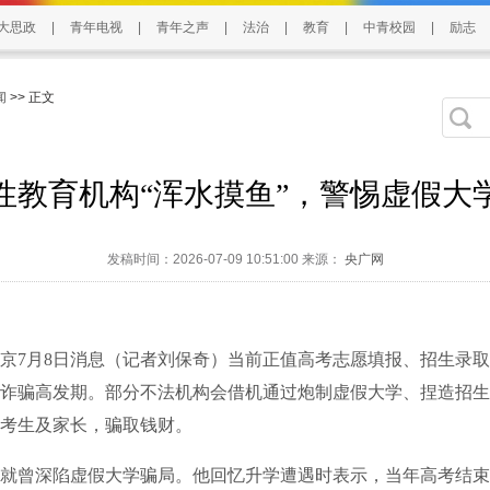
大思政
|
青年电视
|
青年之声
|
法治
|
教育
|
中青校园
|
励志
闻
>> 正文
性教育机构“浑水摸鱼”，警惕虚假大
发稿时间：2026-07-09 10:51:00 来源：
央广网
7月8日消息（记者刘保奇）当前正值高考志愿填报、招生录取
诈骗高发期。部分不法机构会借机通过炮制虚假大学、捏造招生
考生及家长，骗取钱财。
曾深陷虚假大学骗局。他回忆升学遭遇时表示，当年高考结束