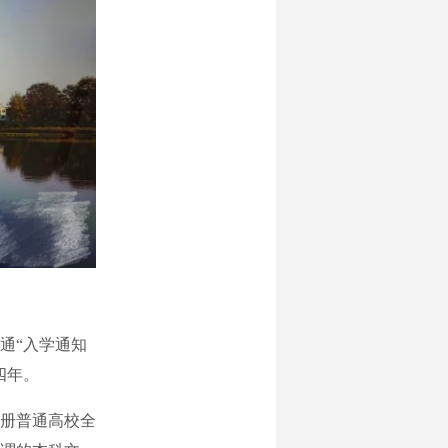
通“入学通知
四年。
册普通高校全