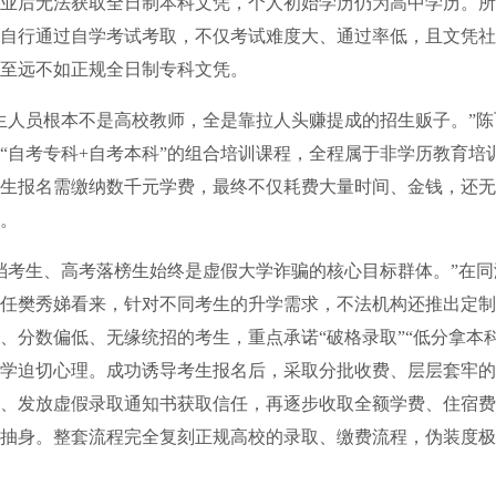
业后无法获取全日制本科文凭，个人初始学历仍为高中学历。所
自行通过自学考试考取，不仅考试难度大、通过率低，且文凭社
至远不如正规全日制专科文凭。
人员根本不是高校教师，全是靠拉人头赚提成的招生贩子。”陈
“自考专科+自考本科”的组合培训课程，全程属于非学历教育培
生报名需缴纳数千元学费，最终不仅耗费大量时间、金钱，还无
。
考生、高考落榜生始终是虚假大学诈骗的核心目标群体。”在同
任樊秀娣看来，针对不同考生的升学需求，不法机构还推出定制
、分数偏低、无缘统招的考生，重点承诺“破格录取”“低分拿本
学迫切心理。成功诱导考生报名后，采取分批收费、层层套牢的
、发放虚假录取通知书获取信任，再逐步收取全额学费、住宿费
抽身。整套流程完全复刻正规高校的录取、缴费流程，伪装度极