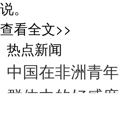
说。
按照女儿感兴趣
查看全文>>
的专业，石英逐一联
热点新闻
系相关的学校。有的
中国在非洲青年
学校已开始面试，便
群体中的好感度
加微信约面试；有的
稳步上升
要求先在网上提交预